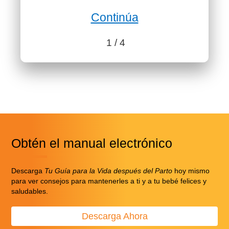
Continúa
1
/ 4
Benefits content with slides.
Benefits section contains member benefits information.
Obtén el manual electrónico
Descarga
Tu Guía para la Vida después del Parto
hoy mismo
para ver consejos para mantenerles a ti y a tu bebé felices y
saludables.
Descarga Ahora