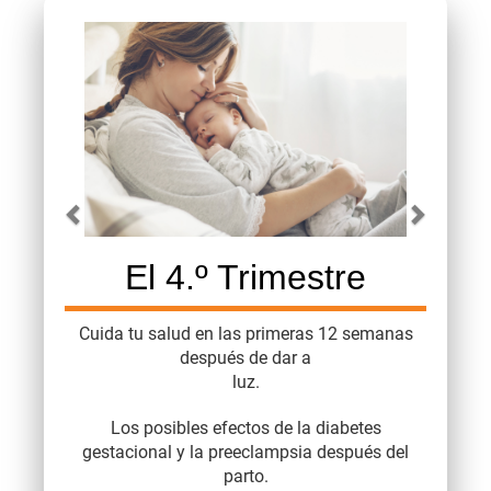
Previous
Next
Carousel content with 4 slides.
A carousel is a rotating set of images, rotation stops on 
El 4.º Trimestre
Cuida tu salud en las primeras 12 semanas
después de dar a
luz.
Los posibles efectos de la diabetes
gestacional y la preeclampsia después del
parto.