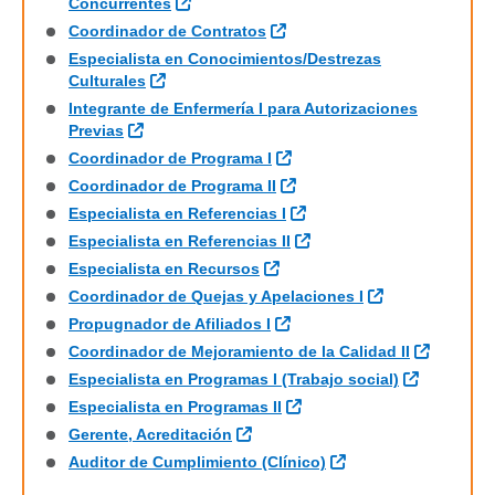
Sitio Externo
Concurrentes
Sitio Externo
Coordinador de Contratos
Especialista en Conocimientos/Destrezas
Sitio Externo
Culturales
Integrante de Enfermería I para Autorizaciones
Sitio Externo
Previas
Sitio Externo
Coordinador de Programa I
Sitio Externo
Coordinador de Programa II
Sitio Externo
Especialista en Referencias I
Sitio Externo
Especialista en Referencias II
Sitio Externo
Especialista en Recursos
Sitio Externo
Coordinador de Quejas y Apelaciones I
Sitio Externo
Propugnador de Afiliados I
Sitio Ex
Coordinador de Mejoramiento de la Calidad II
Sitio Exte
Especialista en Programas I (Trabajo social)
Sitio Externo
Especialista en Programas II
Sitio Externo
Gerente, Acreditación
Sitio Externo
Auditor de Cumplimiento (Clínico)